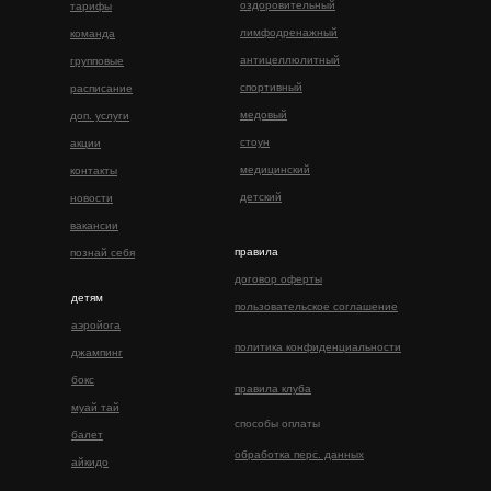
оздоровительный
тарифы
лимфодренажный
команда
антицеллюлитный
групповые
спортивный
расписание
медовый
доп. услуги
стоун
акции
медицинский
контакты
детский
новости
вакансии
правила
познай себя
договор оферты
детям
пользовательское соглашение
аэройога
политика конфиденциальности
джампинг
бокс
правила клуба
муай тай
способы оплаты
балет
обработка перс. данных
айкидо