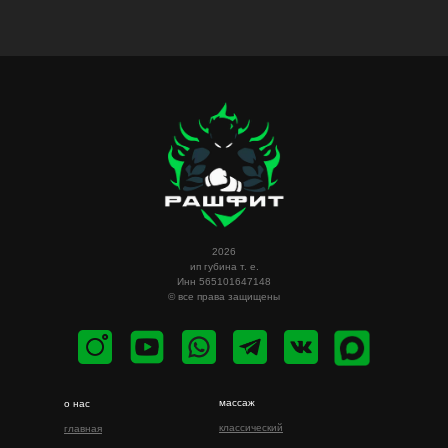
2026
ип губина т. е.
Инн 565101647148
© все права защищены
массаж
о нас
классический
главная