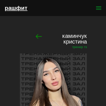
рашфит
каминчук
кристина
тренер тз