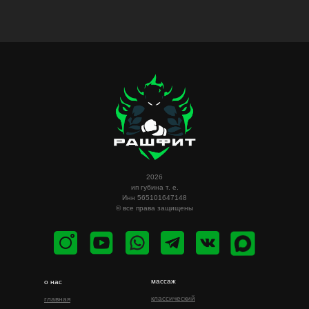
2026
ип губина т. е.
Инн 565101647148
© все права защищены
массаж
о нас
классический
главная