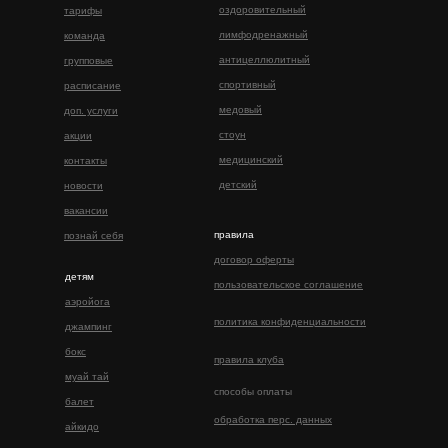
оздоровительный
тарифы
лимфодренажный
команда
антицеллюлитный
групповые
спортивный
расписание
медовый
доп. услуги
стоун
акции
медицинский
контакты
детский
новости
вакансии
правила
познай себя
договор оферты
детям
пользовательское соглашение
аэройога
политика конфиденциальности
джампинг
бокс
правила клуба
муай тай
способы оплаты
балет
обработка перс. данных
айкидо