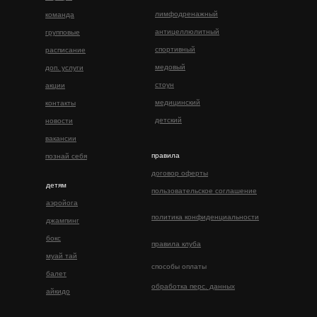
лимфодренажный
команда
антицеллюлитный
групповые
спортивный
расписание
медовый
доп. услуги
стоун
акции
медицинский
контакты
детский
новости
вакансии
правила
познай себя
договор оферты
детям
пользовательское соглашение
аэройога
политика конфиденциальности
джампинг
бокс
правила клуба
муай тай
способы оплаты
балет
обработка перс. данных
айкидо