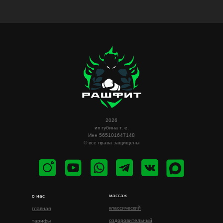
2026
ип губина т. е.
Инн 565101647148
© все права защищены
массаж
о нас
классический
главная
оздоровительный
тарифы