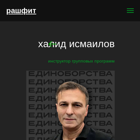
рашфит
халид исмаилов
инструктор групповых программ