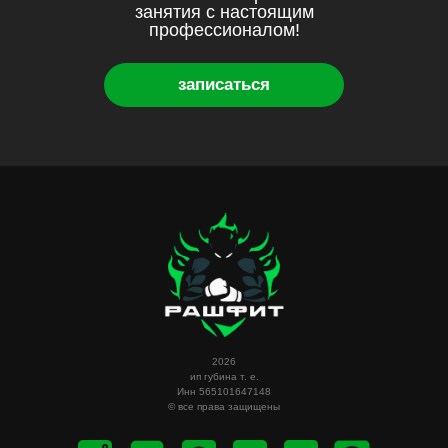
занятия с настоящим
профессионалом!
записаться
2026
ип губина т. е.
Инн 565101647148
© все права защищены