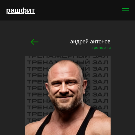
рашфит
андрей антонов
тренер тз